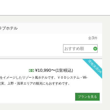
ラブホテル
3
全
件
現地決済OK
¥10,990〜
(1室/税込)
。南欧をイメージしたリゾート風ホテルです。ＶＯＤシステム・Wi-
充実。上野・浅草エリアの観光にもおすすめです。
プランを見る