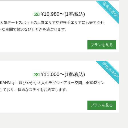
現地決済OK
¥10,980〜
(1室/税込)
！人気デートスポットの上野エリアや谷根千エリアにも好アクセ
ーな空間で贅沢なひとときを過ごせます。
プランを見る
現地決済OK
¥11,000〜
(1室/税込)
KAHNIは、煌びやかな大人のラグジュアリー空間。全室42イン
備しており、快適なステイをお約束します。
プランを見る