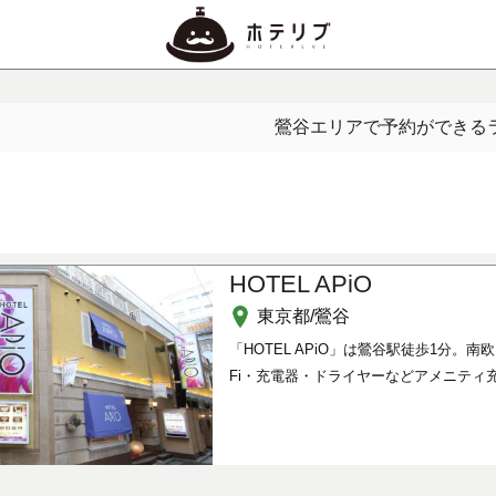
鶯谷エリアで予約ができる
HOTEL APiO
東京都/鶯谷
「HOTEL APiO」は鶯谷駅徒歩1分
Fi・充電器・ドライヤーなどアメニティ