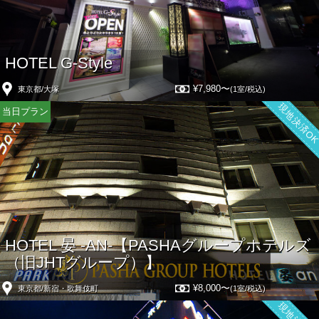
HOTEL G-Style
¥7,980〜
東京都/大塚
(1室/税込)
現地決済O
当日プラン
HOTEL 晏 -AN-【PASHAグループホテルズ
（旧JHTグループ）】
¥8,000〜
東京都/新宿・歌舞伎町
(1室/税込)