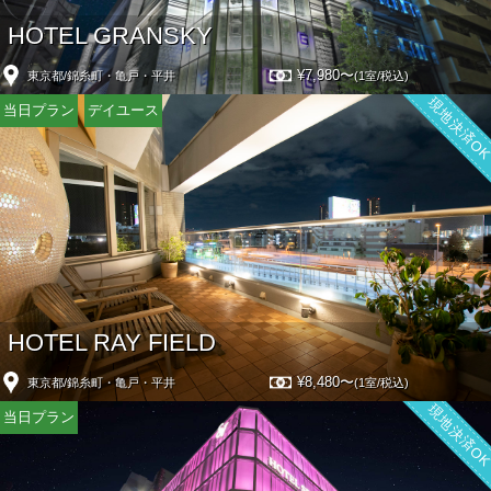
HOTEL GRANSKY
¥7,980〜
東京都/錦糸町・亀戸・平井
(1室/税込)
現地決済O
当日プラン
デイユース
HOTEL RAY FIELD
¥8,480〜
東京都/錦糸町・亀戸・平井
(1室/税込)
現地決済O
当日プラン