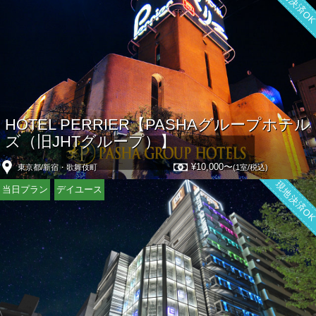
現地決済O
HOTEL PERRIER【PASHAグループホテル
ズ（旧JHTグループ）】
¥10,000〜
東京都/新宿・歌舞伎町
(1室/税込)
現地決済O
当日プラン
デイユース