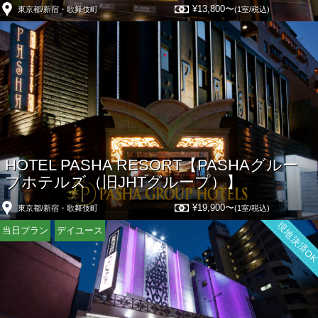
¥13,800〜
東京都/新宿・歌舞伎町
(1室/税込)
HOTEL PASHA RESORT【PASHAグルー
プホテルズ（旧JHTグループ）】
¥19,900〜
東京都/新宿・歌舞伎町
(1室/税込)
現地決済O
当日プラン
デイユース