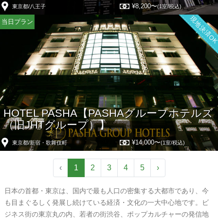
¥8,200〜
東京都/八王子
(1室/税込)
現地決済O
当日プラン
HOTEL PASHA【PASHAグループホテルズ
（旧JHTグループ）】
¥14,000〜
東京都/新宿・歌舞伎町
(1室/税込)
‹
1
2
3
4
5
›
日本の首都・東京は、国内で最も人口の密集する大都市であり、今
も目まぐるしく発展し続けている経済・文化の一大中心地です。ビ
ジネス街の東京丸の内、若者の街渋谷、ポップカルチャーの発信地