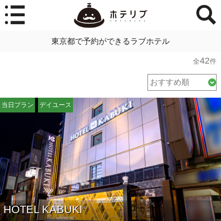
東京都で予約ができるラブホテル
42
全
件
当日プラン
デイユース
HOTEL KABUKI