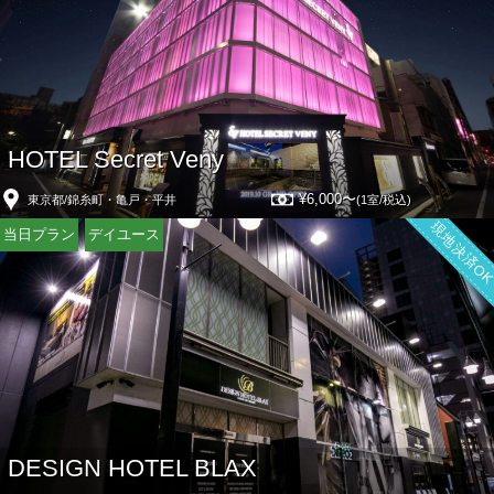
HOTEL Secret Veny
¥6,000〜
東京都/錦糸町・亀戸・平井
(1室/税込)
現地決済O
当日プラン
デイユース
DESIGN HOTEL BLAX