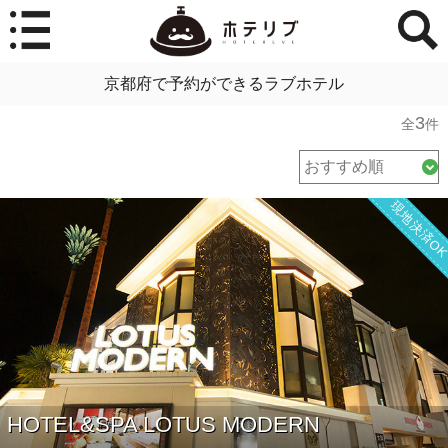
京都府で予約ができるラブホテル
3
全
件
現地決済O
HOTEL&SPA LOTUS MODERN