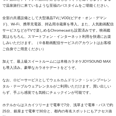
で温泉旅行に来ているような至福のバスタイムをご堪能ください。
全室の共通設備として大型液晶TVにVOD(ビデオ・オン・デマン
ド)、Wi-Fi、携帯充電器、持込用冷蔵庫を導入。また、人気動画配信
サービスなどがTVで楽しめるChromecastも設置済みです。映画鑑
賞はもちろん、スマートフォン・インターネット利用を快適にお楽
しみいただけます。（※各動画配信サービスのアカウントはお客様
ご自身でご用意ください）
加えて、最上級スイートルームには本格カラオケJOYSOUND MAX
も導入済み。豪華なカラオケデートをどうぞ。
なお、ロビーサービスとしてウェルカムドリンク・シャンプーレン
タル・テーブルウェアレンタルがご利用いただけます。買い出しい
らず、手ぶら感覚でも気軽にチェックインが可能です。
ホテルからはスカイツリーまで電車で7分、浅草まで電車・バスで約
25分、銀座まで電車で30分と、都内の有名スポットにもアクセス抜