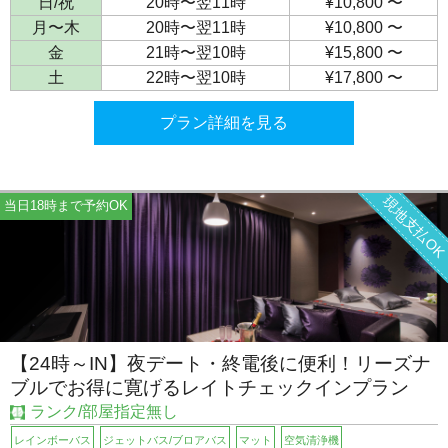
日/祝
20時〜翌11時
¥10,800 〜
月〜木
20時〜翌11時
¥10,800 〜
金
21時〜翌10時
¥15,800 〜
土
22時〜翌10時
¥17,800 〜
プラン詳細を見る
現地支払O
当日18時まで予約OK
【24時～IN】夜デート・終電後に便利！リーズナ
ブルでお得に寛げるレイトチェックインプラン
ランク/部屋指定無し
レインボーバス
ジェットバス/ブロアバス
マット
空気清浄機