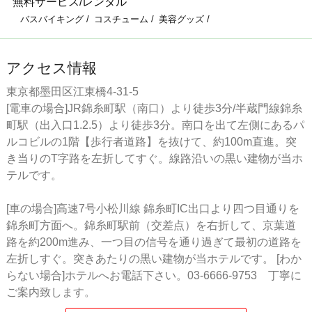
無料サービス/レンタル
バスバイキング
コスチューム
美容グッズ
アクセス情報
東京都墨田区江東橋4-31-5
[電車の場合]JR錦糸町駅（南口）より徒歩3分/半蔵門線錦糸
町駅（出入口1.2.5）より徒歩3分。南口を出て左側にあるパ
ルコビルの1階【歩行者道路】を抜けて、約100m直進。突
き当りのT字路を左折してすぐ。線路沿いの黒い建物が当ホ
テルです。
[車の場合]高速7号小松川線 錦糸町IC出口より四つ目通りを
錦糸町方面へ。錦糸町駅前（交差点）を右折して、京葉道
路を約200m進み、一つ目の信号を通り過ぎて最初の道路を
左折しすぐ。突きあたりの黒い建物が当ホテルです。 [わか
らない場合]ホテルへお電話下さい。03-6666-9753 丁寧に
ご案内致します。