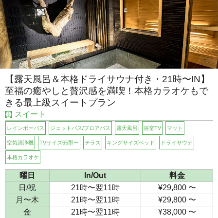
【露天風呂＆本格ドライサウナ付き・21時〜IN】
至福の癒やしと贅沢感を満喫！本格カラオケもで
きる最上級スイートプラン
スイート
レインボーバス
ジェットバス/ブロアバス
露天風呂
浴室TV
マット
空気清浄機
TVサイズ65型〜
テラス
キングサイズベッド
ドライサウナ
本格カラオケ
曜日
In/Out
料金
日/祝
21時〜翌11時
¥29,800 〜
月〜木
21時〜翌11時
¥29,800 〜
金
21時〜翌11時
¥38,000 〜