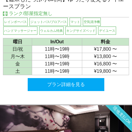
ースプラン
ランク/部屋指定無し
レインボーバス
ジェットバス/ブロアバス
マット
空気清浄機
ハンドマッサージャー
ウェルカム特典
キングサイズベッド
デイユース
曜日
In/Out
料金
日/祝
11時〜19時
¥17,800 〜
月〜木
11時〜19時
¥13,800 〜
金
11時〜19時
¥16,800 〜
土
11時〜19時
¥19,800 〜
プラン詳細を見る
現地支払O