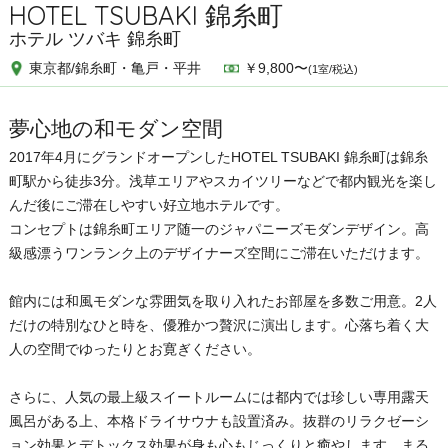
HOTEL TSUBAKI 錦糸町
ホテル ツバキ 錦糸町
東京都/錦糸町・亀戸・平井
￥9,800〜
(1室/税込)
夢心地の和モダン空間
2017年4月にグランドオープンしたHOTEL TSUBAKI 錦糸町は錦糸
町駅から徒歩3分。浅草エリアやスカイツリーなどで都内観光を楽し
んだ後にご滞在しやすい好立地ホテルです。
コンセプトは錦糸町エリア随一のジャパニーズモダンデザイン。高
級感漂うワンランク上のデザイナーズ空間にご滞在いただけます。
館内には和風モダンな雰囲気を取り入れたお部屋を多数ご用意。2人
だけの特別なひと時を、優雅かつ贅沢に演出します。心落ち着く大
人の空間でゆったりとお寛ぎください。
さらに、人気の最上級スイートルームには都内では珍しい専用露天
風呂がある上、本格ドライサウナも設置済み。抜群のリラクゼーシ
ョン効果とデトックス効果が身も心もじっくりと癒やします。まる