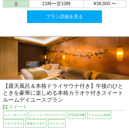
土
21時〜翌10時
¥38,800 〜
プラン詳細を見る
【露天風呂＆本格ドライサウナ付き】午後のひと
ときを豪華に楽しめる本格カラオケ付きスイート
ルームデイユースプラン
スイート
レインボーバス
ジェットバス/ブロアバス
空気清浄機
ウェルカム特典
ドライサウナ
本格カラオケ
デイユース