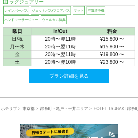
ラグジュアリー
レインボーバス
ジェットバス/ブロアバス
マット
空気清浄機
ハンドマッサージャー
ウェルカム特典
曜日
In/Out
料金
日/祝
20時〜翌11時
¥15,800 〜
月〜木
20時〜翌11時
¥15,800 〜
金
20時〜翌11時
¥19,800 〜
土
20時〜翌10時
¥23,800 〜
プラン詳細を見る
ホテリブ
東京都
錦糸町・亀戸・平井エリア
HOTEL TSUBAKI 錦糸