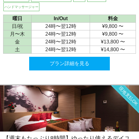
ハンドマッサージャー
曜日
In/Out
料金
日/祝
24時〜翌12時
¥9,800 〜
月〜木
24時〜翌12時
¥9,800 〜
金
24時〜翌12時
¥13,800 〜
土
24時〜翌12時
¥14,800 〜
プラン詳細を見る
現地支払O
【週末もたっぷり8時間】ゆったり使えるデイユ