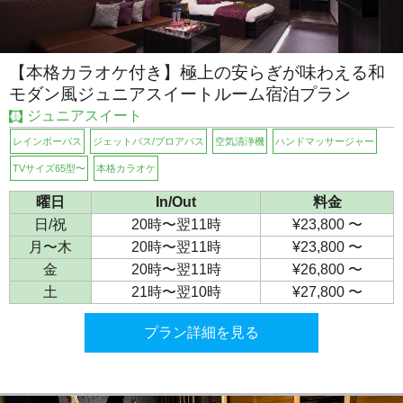
【本格カラオケ付き】極上の安らぎが味わえる和
モダン風ジュニアスイートルーム宿泊プラン
ジュニアスイート
レインボーバス
ジェットバス/ブロアバス
空気清浄機
ハンドマッサージャー
TVサイズ65型〜
本格カラオケ
曜日
In/Out
料金
日/祝
20時〜翌11時
¥23,800 〜
月〜木
20時〜翌11時
¥23,800 〜
金
20時〜翌11時
¥26,800 〜
土
21時〜翌10時
¥27,800 〜
プラン詳細を見る