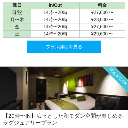
曜日
In/Out
料金
日/祝
14時〜20時
¥27,600 〜
月〜木
14時〜20時
¥23,600 〜
金
14時〜20時
¥27,600 〜
土
14時〜20時
¥29,600 〜
プラン詳細を見る
現地支払O
【20時〜IN】広々とした和モダン空間が楽しめる
ラグジュアリープラン