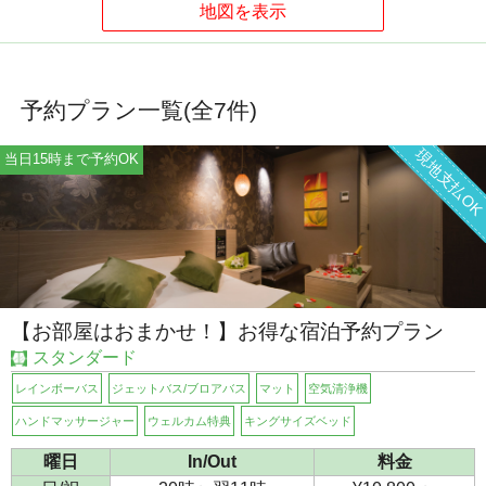
予約プラン一覧(全
7
件)
現地支払O
当日15時まで予約OK
【お部屋はおまかせ！】お得な宿泊予約プラン
スタンダード
レインボーバス
ジェットバス/ブロアバス
マット
空気清浄機
ハンドマッサージャー
ウェルカム特典
キングサイズベッド
曜日
In/Out
料金