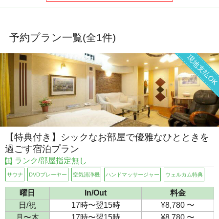
予約プラン一覧(全
1
件)
現地支払O
【特典付き】シックなお部屋で優雅なひとときを
過ごす宿泊プラン
ランク/部屋指定無し
サウナ
DVDプレーヤー
空気清浄機
ハンドマッサージャー
ウェルカム特典
曜日
In/Out
料金
日/祝
17時〜翌15時
¥8,780 〜
月〜木
17時〜翌15時
¥8,780 〜