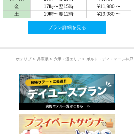
金
17時〜翌15時
¥11,980 〜
土
19時〜翌12時
¥19,980 〜
プラン詳細を見る
ホテリブ
兵庫県
六甲・灘エリア
ポルト・ディ・マーレ神戸