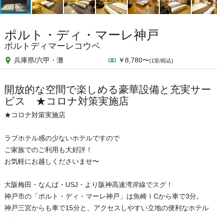
ポルト・ディ・マーレ神戸
ポルトディマーレコウベ
兵庫県/六甲・灘
￥8,780〜
(1室/税込)
開放的な空間で楽しめる豪華設備と充実サー
ビス ★コロナ対策実施店
★コロナ対策実施店
ラブホテル感の少ないホテルですので
ご家族でのご利用も大好評！
お気軽にお越しくださいませ〜
大阪梅田・なんば・USJ・より阪神高速湾岸線でスグ！
神戸市の「ポルト・ディ・マーレ神戸」は魚崎ＩCから車で3分。
神戸三宮からも車で15分と、アクセスしやすい立地の便利なホテル