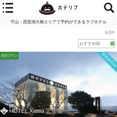
守山・琵琶湖大橋エリアで予約ができるラブホテル
2
全
件
現地決済O
当日プラン
HOTEL Xenia 三雲店