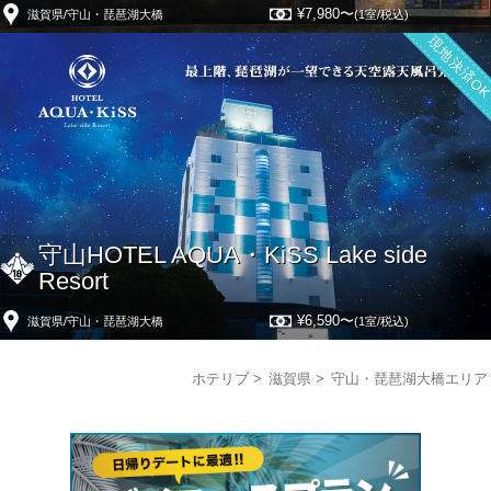
¥7,980〜
滋賀県/守山・琵琶湖大橋
(1室/税込)
現地決済O
守山HOTEL AQUA・KiSS Lake side
Resort
¥6,590〜
滋賀県/守山・琵琶湖大橋
(1室/税込)
ホテリブ
滋賀県
守山・琵琶湖大橋エリア