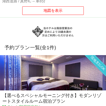
湖西道路 / 真野IC -- 車8分
予約プラン一覧(全
1
件)
現地支払O
【選べるスペシャルモーニング付き】モダンリゾ
ートスタイルルーム宿泊プラン