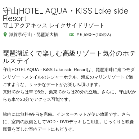
守山HOTEL AQUA・KiSS Lake side
Resort
守山アクアキッス レイクサイドリゾート
滋賀県/守山・琵琶湖大橋
￥6,590〜
(1室/税込)
琵琶湖近くで楽しむ高級リゾート気分のホテ
ルステイ
守山HOTEL AQUA・KiSS Lake side Resortは、琵琶湖畔に建つモダ
ンリゾートスタイルのレジャーホテル。海辺のマリンリゾートで過
ごすような、リッチなデートがお楽しみ頂けます。
真野ICからは車で8分、栗東ICからは20分の立地。さらに、守山駅か
らも車で20分でアクセス可能です。
館内には無料Wi-Fiを完備。インターネットが使い放題です。さら
に、室内の設備としてVOD・DVDデッキもご用意。じっくりと映像
鑑賞を楽しむ室内デートにもどうぞ。