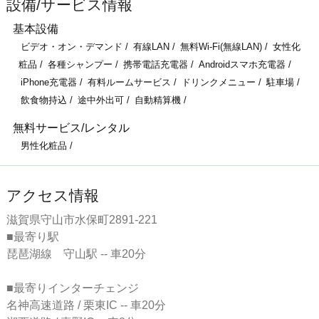
設備/サービス情報
基本設備
ビデオ・オン・デマンド
有線LAN
無料Wi-Fi(無線LAN)
女性化
粧品
各種シャンプー
携帯電話充電器
Androidスマホ充電器
iPhone充電器
有料ルームサービス
ドリンクメニュー
駐車場
飲食物持込
途中外出可
自動精算機
無料サービス/レンタル
男性化粧品
アクセス情報
滋賀県守山市水保町2891-221
■最寄り駅
琵琶湖線 守山駅 -- 車20分
■最寄りインターチェンジ
名神高速道路 / 栗東IC -- 車20分