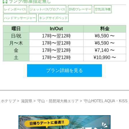
ランク/部屋指定無し
レインボーバス
ジェットバス/ブロアバス
DVDプレーヤー
空気清浄機
ハンドマッサージャー
キングサイズベッド
曜日
In/Out
料金
日/祝
17時〜翌12時
¥6,590 〜
月〜木
17時〜翌12時
¥6,590 〜
金
17時〜翌12時
¥7,140 〜
土
17時〜翌12時
¥10,990 〜
プラン詳細を見る
ホテリブ
滋賀県
守山・琵琶湖大橋エリア
守山HOTEL AQUA・KiSS Lak