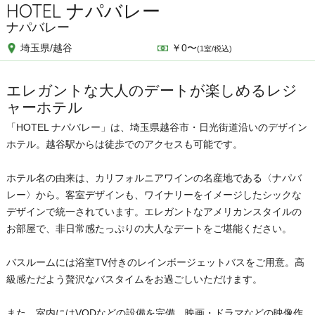
HOTEL ナパバレー
ナパバレー
埼玉県/越谷
￥0〜
(1室/税込)
エレガントな大人のデートが楽しめるレジ
ャーホテル
「HOTEL ナパバレー」は、埼玉県越谷市・日光街道沿いのデザイン
ホテル。越谷駅からは徒歩でのアクセスも可能です。
ホテル名の由来は、カリフォルニアワインの名産地である〈ナパバ
レー〉から。客室デザインも、ワイナリーをイメージしたシックな
デザインで統一されています。エレガントなアメリカンスタイルの
お部屋で、非日常感たっぷりの大人なデートをご堪能ください。
バスルームには浴室TV付きのレインボージェットバスをご用意。高
級感ただよう贅沢なバスタイムをお過ごしいただけます。
また、室内にはVODなどの設備を完備。映画・ドラマなどの映像作