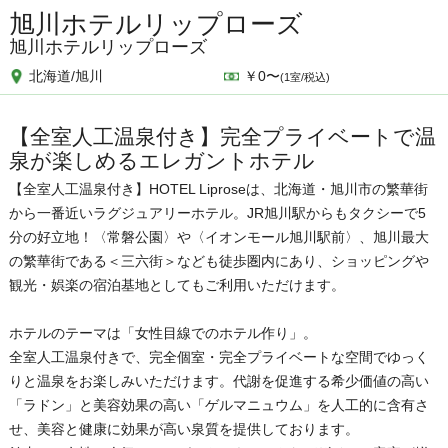
旭川ホテルリップローズ
旭川ホテルリップローズ
北海道/旭川
￥0〜
(1室/税込)
【全室人工温泉付き】完全プライベートで温
泉が楽しめるエレガントホテル
【全室人工温泉付き】HOTEL Liproseは、北海道・旭川市の繁華街
から一番近いラグジュアリーホテル。JR旭川駅からもタクシーで5
分の好立地！〈常磐公園〉や〈イオンモール旭川駅前〉、旭川最大
の繁華街である＜三六街＞なども徒歩圏内にあり、ショッピングや
観光・娯楽の宿泊基地としてもご利用いただけます。
ホテルのテーマは「女性目線でのホテル作り」。
全室人工温泉付きで、完全個室・完全プライベートな空間でゆっく
りと温泉をお楽しみいただけます。代謝を促進する希少価値の高い
「ラドン」と美容効果の高い「ゲルマニュウム」を人工的に含有さ
せ、美容と健康に効果が高い泉質を提供しております。